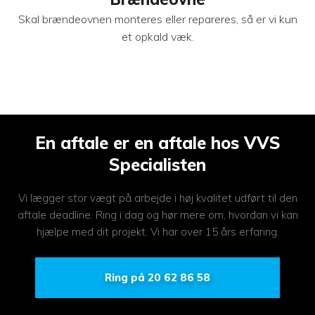
Skal brændeovnen monteres eller repareres, så er vi kun
et opkald væk.
En aftale er en aftale hos VVS
Specialisten
​Vi lægger stor vægt på arbejde i høj kvalitet udført til den
aftale deadline. Ring i dag og hør mere om, hvordan vi kan
hjælpe med dit projekt. Vi har over 15 års erfaring.
Ring på 20 62 86 58